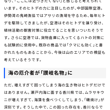
なり、「ここには近づきたくない」と感じると考えられて
います。そのヒトデの力に注目したのが、中部国際空港。
伊勢湾の鬼崎漁協ではアサリの漁場を守るため、毎年ヒト
デを駆除してきましたが、空港はそのヒトデを譲り受け、
植林活動の獣害対策に役立てることを思いついたそうで
す。さらに空港では、貨物倉庫に入ってくるハトの対策に
も試験的に使用中。既存の商品では「クマにも効く」と書
かれたものもあることから、今後は山のエリアでの検証も
考えているそうです。
海の厄介者が「讃岐名物」に
ただ、増えすぎて困ってしまう海の生き物はヒトデだけで
はありません。
瀬戸内海に面する香川県
では、ムラサキウ
ニが増えすぎて、海藻を食べつくしてしまう、「磯焼け」が
深刻です。そうした中で、この困った存在を、香川ならで