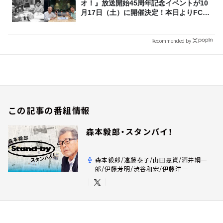
オ！』放送開始45周年記念イベントが10
月17日（土）に開催決定！本日よりFC先
行受付スタート！
Recommended by
この記事の番組情報
森本毅郎・スタンバイ！
森本毅郎/遠藤泰子/山田惠資/酒井綱一
郎/伊藤芳明/渋谷和宏/伊藤洋一