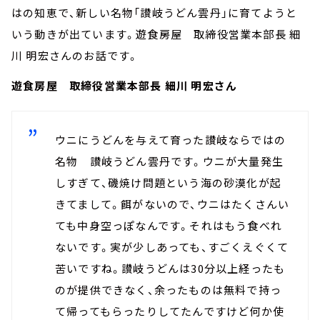
はの知恵で、新しい名物
「讃岐うどん雲丹」
に育てようと
いう動きが出ています。遊食房屋 取締役営業本部長 細
川 明宏さんのお話です。
遊食房屋 取締役営業本部長 細川 明宏さん
ウニにうどんを与えて育った讃岐ならではの
名物 讃岐うどん雲丹です。ウニが大量発生
しすぎて、磯焼け問題という海の砂漠化が起
きてまして。餌がないので、ウニはたくさんい
ても中身空っぽなんです。それはもう食べれ
ないです。実が少しあっても、すごくえぐくて
苦いですね。讃岐うどんは30分以上経ったも
のが提供できなく、余ったものは無料で持っ
て帰ってもらったりしてたんですけど何か使