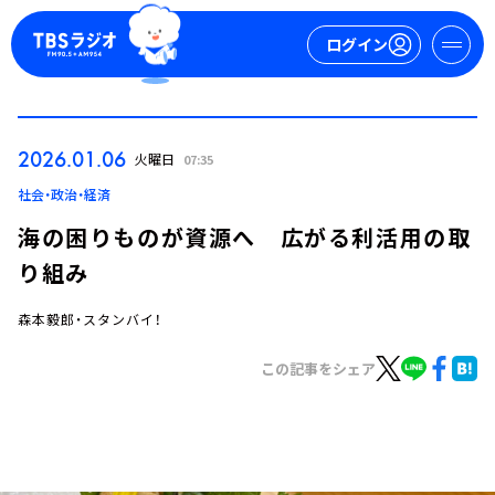
ログイン
マイページ
2026.01.06
火曜日
07:35
新規会員登録
ログイン
社会・政治・経済
海の困りものが資源へ 広がる利活用の取
り組み
森本毅郎・スタンバイ！
この記事をシェア
今日の番組表
週間番組表
トピックス
TBS Podcast