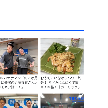
マン「約３か月
おうちにいながらハワイ気
りに登場の近藤春菜さんと
分！ きざみにんにくで簡
ロモネア話！！」
単！本格！【ガーリックシュ
リンプ】 桃屋のかんたんレ
シピ