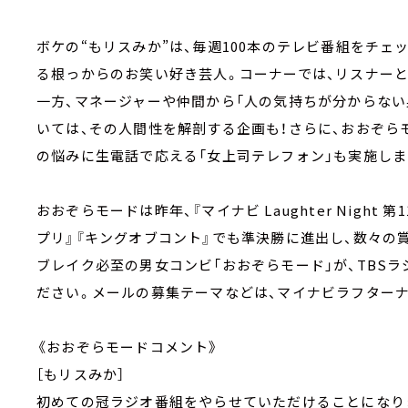
ボケの“もリスみか”は、毎週100本のテレビ番組をチェ
る根っからのお笑い好き芸人。コーナーでは、リスナー
一方、マネージャーや仲間から「人の気持ちが分からない
いては、その人間性を解剖する企画も！さらに、おおぞら
の悩みに生電話で応える「女上司テレフォン」も実施しま
おおぞらモードは昨年、『マイナビ Laughter Night 
プリ』『キングオブコント』でも準決勝に進出し、数々の
ブレイク必至の男女コンビ「おおぞらモード」が、TBS
ださい。メールの募集テーマなどは、マイナビラフター
《おおぞらモードコメント》
［もリスみか］
初めての冠ラジオ番組をやらせていただけることになり