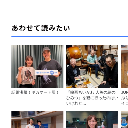
あわせて読みたい
話題沸騰！ギガマート展！
『映画ちいかわ 人魚の島の
JUNK バナナ
ひみつ』を観に行ったのはい
ぶ
いけれど…
イ