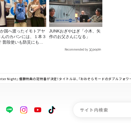
22か国へ渡ったイモトアヤ
JUNKおぎやはぎ「小木、矢
さんのカバンには、１本３
作のお父さんになる」
で 普段使いも防災にもな
最強の棒が入っていた！
Recommended by
hter Night』優勝特典の冠特番が決定！タイトルは、『おおぞらモードのダブルフォワ