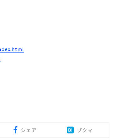
index.html
0
シェア
ブクマ