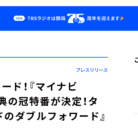
クス
イベント・グッ
ズ
st
YouTube
せ
会社情報
プレスリリース
ード！『マイナビ
優勝特典の冠特番が決定！タ
ドのダブルフォワード』