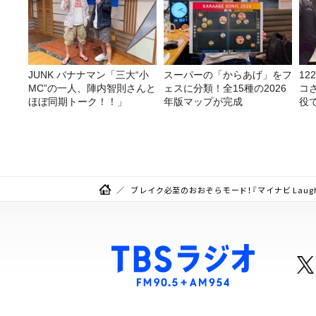
JUNK バナナマン「三大“小
スーパーの「からあげ」をフ
1
MC”の一人、陣内智則さんと
ェスに分類！全15種の2026
コ
ほぼ同期トーク！！」
年版マップが完成
役
る
ブレイク必至のおおぞらモード！『マイナビ Laug