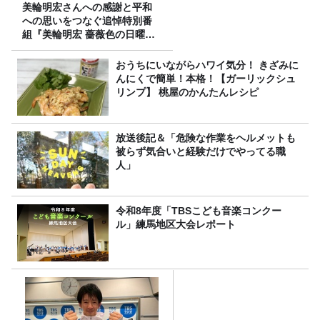
美輪明宏さんへの感謝と平和
への思いをつなぐ追悼特別番
組『美輪明宏 薔薇色の日曜日
～ごきげんよう、ルンルン
～』8/9（日）16時放送
おうちにいながらハワイ気分！ きざみに
んにくで簡単！本格！【ガーリックシュ
リンプ】 桃屋のかんたんレシピ
放送後記＆「危険な作業をヘルメットも
被らず気合いと経験だけでやってる職
人」
令和8年度「TBSこども音楽コンクー
ル」練馬地区大会レポート