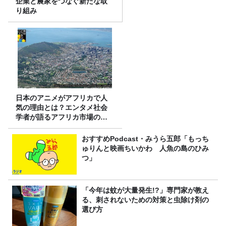
企業と農家をつなぐ新たな取
り組み
日本のアニメがアフリカで人
気の理由とは？エンタメ社会
学者が語るアフリカ市場のリ
アル
おすすめPodcast・みうら五郎「もっち
ゅりんと映画ちいかわ 人魚の島のひみ
つ」
「今年は蚊が大量発生!?」専門家が教え
る、刺されないための対策と虫除け剤の
選び方