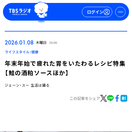
ログイン
マイページ
2026.01.08
木曜日
20:00
新規会員登録
ログイン
ライフスタイル・健康
年末年始で疲れた胃をいたわるレシピ特集
【鮭の酒粕ソースほか】
ジェーン・スー 生活は踊る
この記事をシェア
今日の番組表
週間番組表
トピックス
TBS Podcast