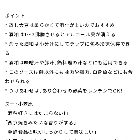
ポイント
* 蒸し大豆は柔らかくて消化がよいのでおすすめ
* 酒粕は1～2沸騰させるとアルコール臭が消える
* 余った酒粕は小分けにしてラップに包み冷凍保存でき
る
* 酒粕は味噌汁や豚汁、鍋料理の汁などにも活用できる
* このソースは鮭以外にも豚肉や鶏肉、白身魚などにも合
わせられる
* つけあわせは、あり合わせの野菜をレンチンでOK！
スー・小笠原
「酒粕好きにはたまらない！」
「西京焼きみたいな香りがする」
「発酵食品の味がしっかりして美味しい」