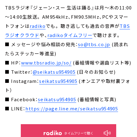
TBSラジオ『ジェーン・スー 生活は踊る』は月～木の11:00
～14:00生放送。 AM954kHz、FM90.5MHz、PCやスマー
トフォンは
radiko
でも。 聴き逃しても過去の音声が
TBS
ラジオクラウド
や、
radikoタイムフリー
で聴けます。
■ メッセージや悩み相談の宛先：
so@tbs.co.jp
(読まれ
たらステッカー等進呈)
■ HP：
www.tbsradio.jp/so/
(番組情報や選曲リスト等)
■ Twitter：
@seikatsu954905
(日々のお知らせ)
■ Instagram：
seikatsu954905
(オンエアや取材裏フォ
ト）
■ Facebook：
seikatsu954905
(番組情報と写真)
■ LINE：
https://page.line.me/seikatsu954905
タイムフリーで聴く