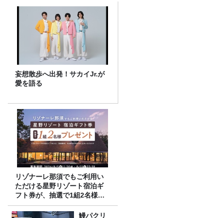
妄想散歩へ出発！サカイJr.が
愛を語る
リゾナーレ那須でもご利用い
ただける星野リゾート宿泊ギ
フト券が、抽選で1組2名様に
プレゼント！
鰻パクリ