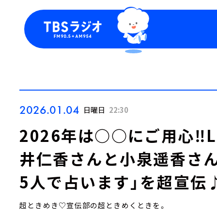
今日の番組表
トピッ
週間番組表
TBS
Podca
お知ら
2026.01.04
日曜日
22:30
2026年は○○にご用心‼Lo
井仁香さんと小泉遥香さん
5人で占います」を超宣伝
超ときめき♡宣伝部の超ときめくときを。