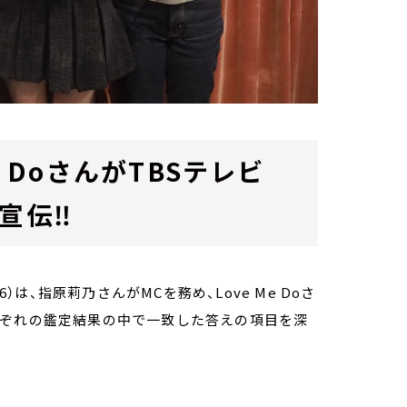
 DoさんがTBSテレビ
宣伝‼
56）は、指原莉乃さんがMCを務め、Love Me Doさ
れぞれの鑑定結果の中で一致した答えの項目を深