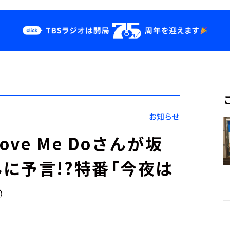
クス
イベント・グッ
ズ
st
YouTube
せ
会社情報
お知らせ
ve Me Doさんが坂
に予言!?特番「今夜は
♪