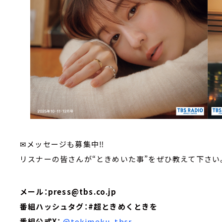
✉メッセージも募集中‼
リスナーの皆さんが“ときめいた事”をぜひ教えて下さい
メール：press@tbs.co.jp
番組ハッシュタグ：#超ときめくときを
番組公式X：
@tokimeku_tbsr