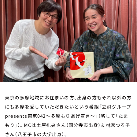
お知らせ
イベント・グッズ
YouTube
会社情報
東京の多摩地域にお住まいの方、出身の方もそれ以外の方
にも多摩を愛していただきたいという番組「立飛グループ
presents東京042～多摩もりあげ宣言～」（略して「たま
もり」）。MCは土屋礼央さん（国分寺市出身）＆林家つる子
さん（八王子市の大学出身）。