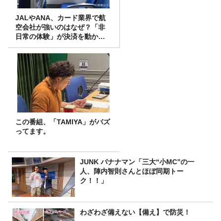
JALやANA、カード業界で航
空会社が強いのはなぜ？「非
日常の体験」が決済を動かす
理由
この番組、「TAMIYA」がバズ
ってます。
JUNK バナナマン「三大“小MC”の一
人、陣内智則さんとほぼ同期トー
ク！！」
わざわざ備えない【備え】で防災！