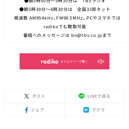
●朝5時00分～5時30分は TBSラジオ
●朝5時30分～6時30分は 全国33局ネット
周波数 AM954kHz、FM90.5MHz。PCやスマホでは
radikoでも聴取可能
番組へのメッセージは bn@tbs.co.jpまで
タイムフリーで聴く
ポスト
LINEで送る
シェア
ブクマ