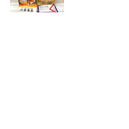
【六条大麦、二条大麦】意外
と知らない『麦茶』飲み比べ
てみた！
岩井勇気生誕祭2026 514回目のターン！
『映画ちいかわ 人魚の島のひみつ』を観
に行ったのはいいけれど…
「国民投票法改正案」が衆議院を通過。
憲法改正手続きはこのまま進むのか？
Recommended by