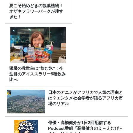
夏こそ始めどきの観葉植物！
オザキフラワーパークが凄す
ぎた！
猛暑の救世主は“飲む氷”！今
注目のアイススラリー5種飲み
比べ
日本のアニメがアフリカで人気の理由と
は？エンタメ社会学者が語るアフリカ市
場のリアル
俳優・高橋健介が1日2回配信する
Podcast番組『高橋健介のえ～えむぴ～