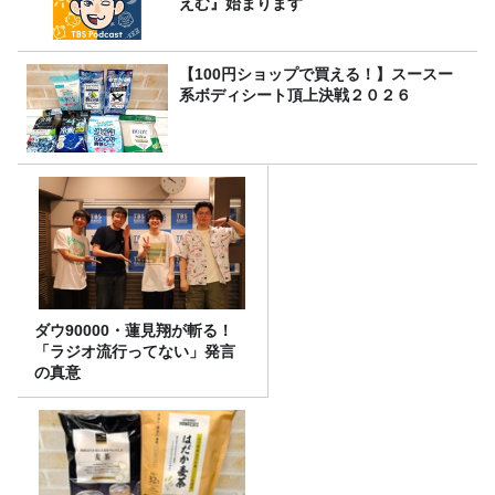
えむ』始まります
【100円ショップで買える！】スースー
系ボディシート頂上決戦２０２６
ダウ90000・蓮見翔が斬る！
「ラジオ流行ってない」発言
の真意