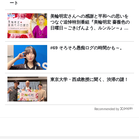
ート
美輪明宏さんへの感謝と平和への思いを
つなぐ追悼特別番組『美輪明宏 薔薇色の
日曜日～ごきげんよう、ルンルン～』
8/9（日）16時放送
#69 そろそろ愚痴ログの時間かも～。
東京大学・西成教授に聞く、渋滞の謎！
Recommended by