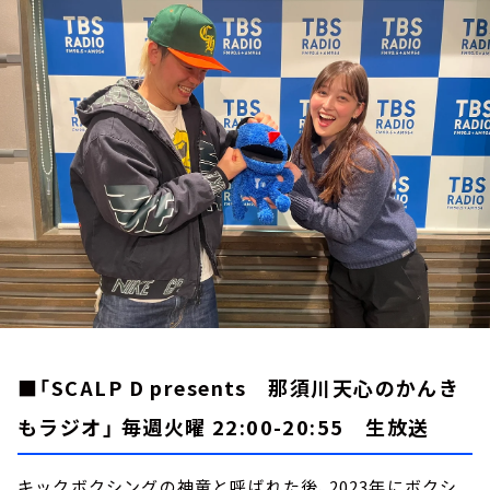
お知らせ
イベント・グッズ
YouTube
会社情報
■「SCALP D presents 那須川天心のかんき
もラジオ」 毎週火曜 22:00-20:55 生放送
キックボクシングの神童と呼ばれた後、2023年にボクシ