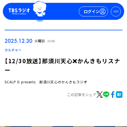
ログイン
マイページ
2025.12.30
火曜日
22:00
新規会員登録
ログイン
カルチャー
【12/30放送】那須川天心❌かんきもリスナ
ー
SCALP D presents 那須川天心のかんきもラジオ
この記事をシェア
今日の番組表
週間番組表
トピックス
TBS Podcast