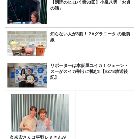
【朗読のヒロバ 第93回】小泉八雲「お貞
の話」
知らない人が8割！？#グラニータ の最前
線
リポーターは本仮屋ユイカ！ジェーン・
スーがスイカ割りに挑む‼【#278放送後
記】
久米宏さんは平野レミさんが