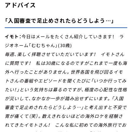
アドバイス
「入国審査で足止めされたらどうしよう…」
イモト：
今日はメールをたくさん紹介していきます！ ラ
ジオネーム「むむちゃん」(30歳)
毎週、楽しく拝聴させていただいています！ イモトさん
に質問です！ 私は30歳になるのですがこれまで一度も海
外へ行ったことがありません。世界各国を飛び回るイモ
トさんの番組やエピソードを聞くたびに「いつか行ってみ
たい！」という気持ちは募るのですが、極度の心配性な性格
が災いして、なかなか一歩が踏み出せずにいます。「入国
審査で足止めされたらどうしよう…」と考え出すと不安で
胃が痛くて（笑）。数えきれないほどの海外ロケを経験さ
れてきたイモトさん！ こんな私に初めての海外旅行でお