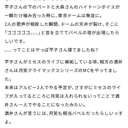
平子さんの下のパートと大森さんのハイトーンボイスが
一瞬だけ噛み合った時に、東京ドームは無音に。
2人の歌声が相殺した瞬間、ドームの天井が裂け、そこに
「ゴゴゴゴゴ、、、」と音を立ててバベルの塔が出現したら
しいです。
、、、ってことはやっぱ平子さん寝てましたね？
平子さんがミセスのライブに嫉妬している頃、相方の酒井
さんは月笑クライマックスシリーズのMCをやってまし
た。
本来はアルピー2人でやる予定が、さすがにミセスのライ
ブが入ってるところに月笑は入れられないってことで酒
井さん一人でやることになったみたい。
酒井さんが言うには、月笑も相当バベルだったらしいっす
よ。