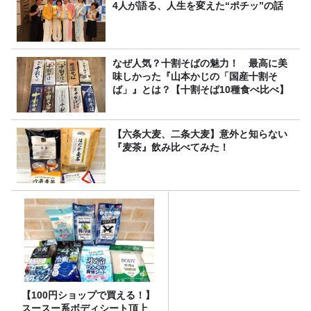
4人が語る、人生を変えた“ポチッ”の話
なぜ人気？十割そばの魅力！ 最高に美
味しかった『山本かじの「国産十割そ
ば」』とは？【十割そば10種食べ比べ】
【六条大麦、二条大麦】意外と知らない
『麦茶』飲み比べてみた！
【100円ショップで買える！】
スースー系ボディシート頂上