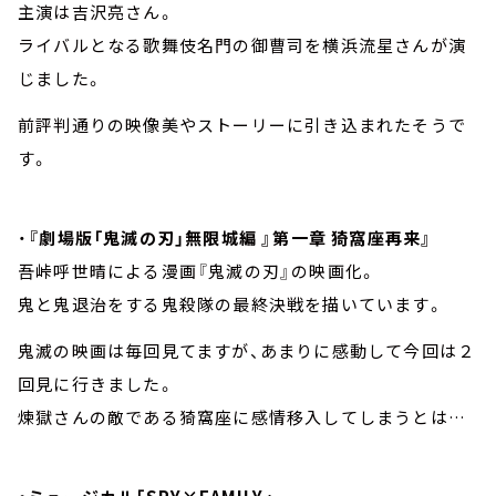
主演は吉沢亮さん。
ライバルとなる歌舞伎名門の御曹司を横浜流星さんが演
じました。
前評判通りの映像美やストーリーに引き込まれたそうで
す。
・
『劇場版「鬼滅の刃」無限城編 』第一章 猗窩座再来』
吾峠呼世晴による漫画『鬼滅の刃』の映画化。
鬼と鬼退治をする鬼殺隊の最終決戦を描いています。
鬼滅の映画は毎回見てますが、あまりに感動して今回は２
回見に行きました。
煉獄さんの敵である猗窩座に感情移入してしまうとは…