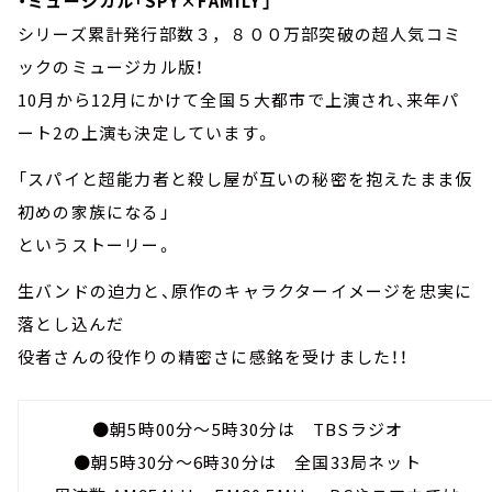
・ミュージカル「SPY×FAMILY」
シリーズ累計発行部数３，８００万部突破の超人気コミ
ックのミュージカル版！
10月から12月にかけて全国５大都市で上演され、来年パ
ート2の上演も決定しています。
「スパイと超能力者と殺し屋が互いの秘密を抱えたまま仮
初めの家族になる」
というストーリー。
生バンドの迫力と、原作のキャラクターイメージを忠実に
落とし込んだ
役者さんの役作りの精密さに感銘を受けました！！
●朝5時00分～5時30分は TBSラジオ
●朝5時30分～6時30分は 全国33局ネット