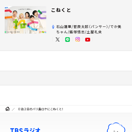
こねくと
石山蓮華/菅良太郎（パンサー）/でか美
ちゃん/飯塚悟志/土屋礼央
０泊２日のバリ島ロケにこねくと！