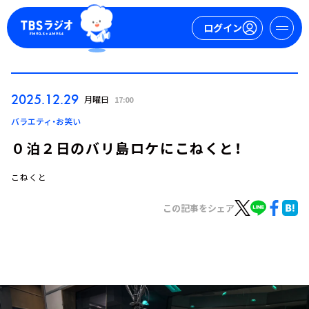
ログイン
マイページ
2025.12.29
月曜日
17:00
新規会員登録
ログイン
バラエティ・お笑い
０泊２日のバリ島ロケにこねくと！
こねくと
この記事をシェア
今日の番組表
週間番組表
トピックス
TBS Podcast