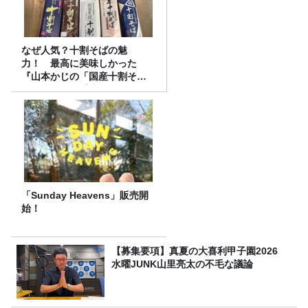
なぜ人気？十割そばの魅
力！ 最高に美味しかった
『山本かじの「国産十割そ
ば」』とは？【十割そば10種
食べ比べ】
「Sunday Heavens」販売開
始！
【募集要項】真夏の大喜利甲子園2026
水曜JUNK山里亮太の不毛な議論