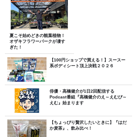
夏こそ始めどきの観葉植物！
オザキフラワーパークが凄す
ぎた！
【100円ショップで買える！】スースー
系ボディシート頂上決戦２０２６
俳優・高橋健介が1日2回配信する
Podcast番組『高橋健介のえ～えむぴ～
えむ』始まります
【ちょっぴり贅沢したいときに】『はだ
か麦茶』、飲み比べ！