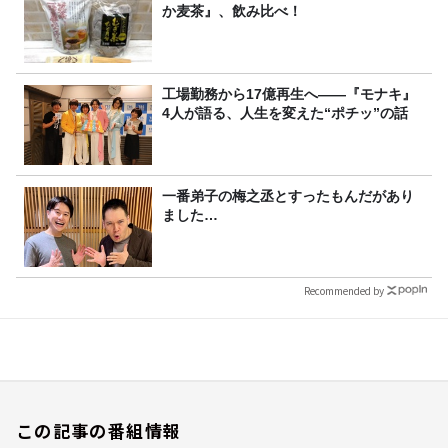
か麦茶』、飲み比べ！
工場勤務から17億再生へ——『モナキ』
4人が語る、人生を変えた“ポチッ”の話
一番弟子の梅之丞とすったもんだがあり
ました…
Recommended by
この記事の番組情報