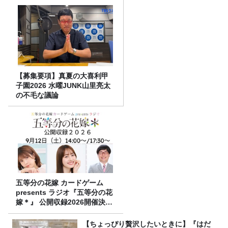
【募集要項】真夏の大喜利甲
子園2026 水曜JUNK山里亮太
の不毛な議論
五等分の花嫁 カードゲーム
presents ラジオ『五等分の花
嫁＊』 公開収録2026開催決
定！
【ちょっぴり贅沢したいときに】『はだ