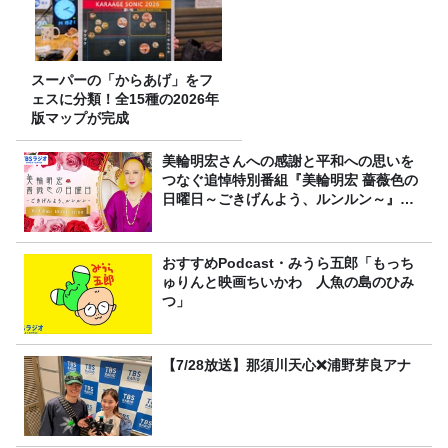
スーパーの「からあげ」をフ
ェスに分類！全15種の2026年
版マップが完成
美輪明宏さんへの感謝と平和への思いを
つなぐ追悼特別番組『美輪明宏 薔薇色の
日曜日～ごきげんよう、ルンルン～』
8/9（日）16時放送
おすすめPodcast・みうら五郎「もっち
ゅりんと映画ちいかわ 人魚の島のひみ
つ」
【7/28放送】那須川天心❌浦野芽良アナ