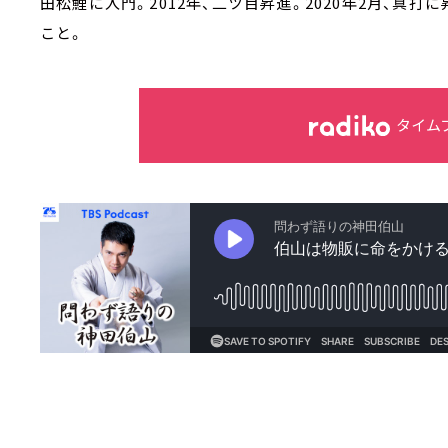
田松鯉に入門。2012年、二ツ目昇進。2020年2月、真
こと。
タイム