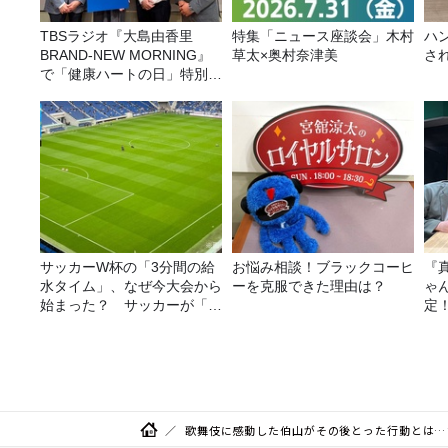
TBSラジオ『大島由香里
特集「ニュース座談会」木村
ハ
BRAND-NEW MORNING』
草太×奥村奈津美
さ
で「健康ハートの日」特別企
画を8/10（月）に放送
サッカーW杯の「3分間の給
お悩み相談！ブラックコーヒ
『
水タイム」、なぜ今大会から
ーを克服できた理由は？
ゃ
始まった？ サッカーが「お
定
金」に変わる仕組み
は
歌舞伎に感動した伯山がその後とった行動とは…