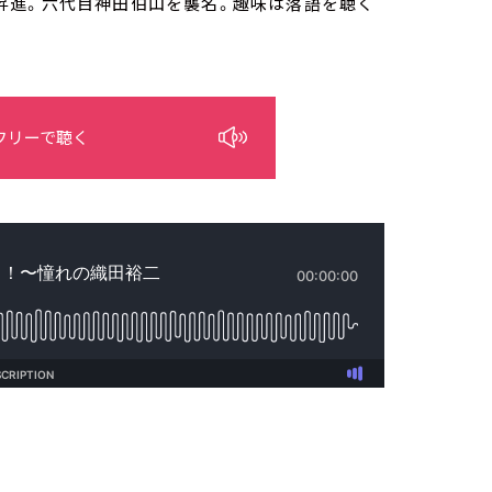
打に昇進。六代目神田伯山を襲名。趣味は落語を聴く
フリーで聴く