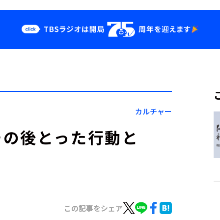
クス
イベント・グッ
ズ
st
YouTube
せ
会社情報
カルチャー
その後とった行動と
この記事をシェア