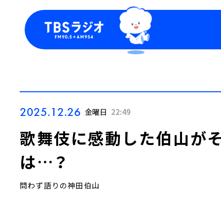
今日の番組表
トピッ
週間番組表
TBS
Podca
お知ら
2025.12.26
金曜日
22:49
歌舞伎に感動した伯山が
は…？
問わず語りの神田伯山