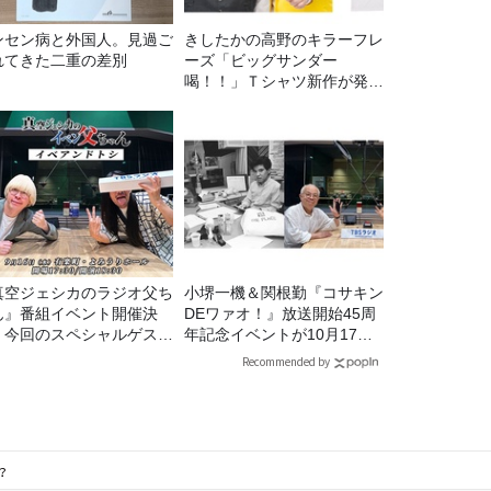
ンセン病と外国人。見過ご
きしたかの高野のキラーフレ
れてきた二重の差別
ーズ「ビッグサンダー
喝！！」Ｔシャツ新作が発売
決定！
真空ジェシカのラジオ父ち
小堺一機＆関根勤『コサキン
ん』番組イベント開催決
DEワァオ！』放送開始45周
！今回のスペシャルゲスト
年記念イベントが10月17日
、タカアンドトシ！
（土）に開催決定！本日より
Recommended by
FC先行受付スタート！
？