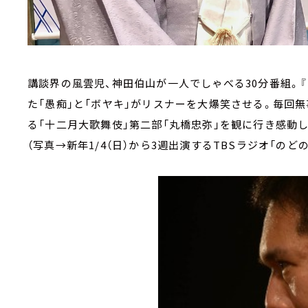
講談界の風雲児、神田伯山が一人でしゃべる30分番組。
た「愚痴」と「ボヤキ」がリスナーを大爆笑させる。毎回
る「十二月大歌舞伎」第二部「丸橋忠弥」を観に行き感動
（写真→新年1/4（日）から3週出演するTBSラジオ「の