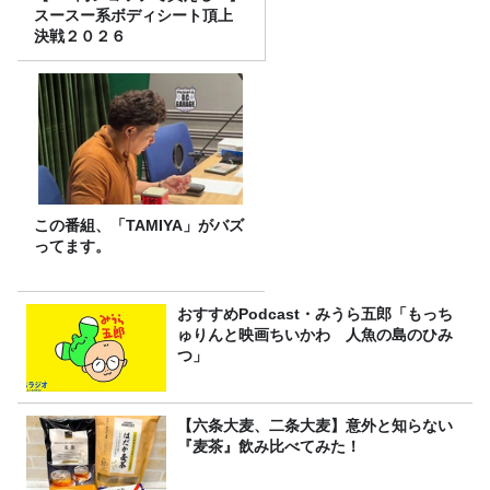
スースー系ボディシート頂上
決戦２０２６
この番組、「TAMIYA」がバズ
ってます。
おすすめPodcast・みうら五郎「もっち
ゅりんと映画ちいかわ 人魚の島のひみ
つ」
【六条大麦、二条大麦】意外と知らない
『麦茶』飲み比べてみた！