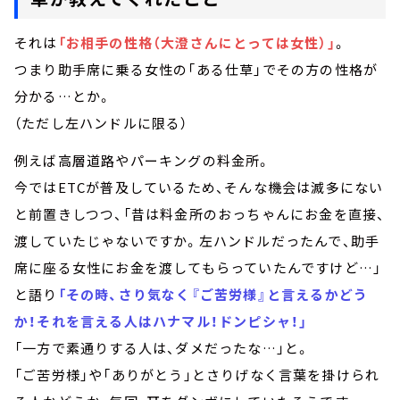
それは
「お相手の性格
（大澄さんにとっては女性）
」
。
つまり助手席に乗る女性の「ある仕草」でその方の性格が
分かる…とか。
（ただし左ハンドルに限る）
例えば高層道路やパーキングの料金所。
今ではETCが普及しているため、そんな機会は滅多にない
と前置きしつつ、「昔は料金所のおっちゃんにお金を直接、
渡していたじゃないですか。左ハンドルだったんで、助手
席に座る女性にお金を渡してもらっていたんですけど…」
と語り
「その時、さり気なく『ご苦労様』と言えるかどう
か！それを言える人はハナマル！ドンピシャ！」
「一方で素通りする人は、ダメだったな…」と。
「ご苦労様」や「ありがとう」とさりげなく言葉を掛けられ