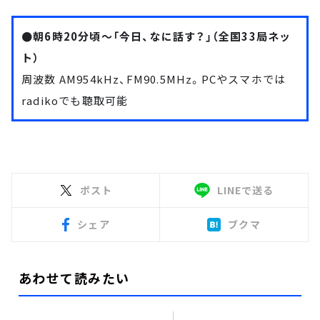
●朝6時20分頃～「今日、なに話す？」（全国33局ネッ
ト）
周波数 AM954kHz、FM90.5MHz。PCやスマホでは
radiko
でも聴取可能
ポスト
LINEで送る
シェア
ブクマ
あわせて読みたい