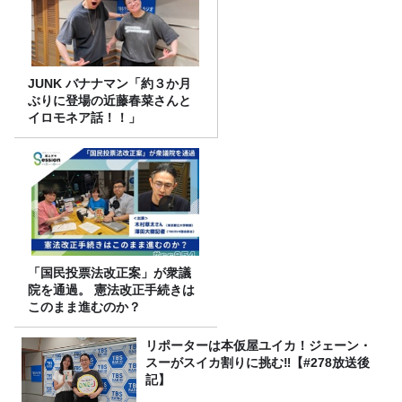
JUNK バナナマン「約３か月
ぶりに登場の近藤春菜さんと
イロモネア話！！」
「国民投票法改正案」が衆議
院を通過。 憲法改正手続きは
このまま進むのか？
リポーターは本仮屋ユイカ！ジェーン・
スーがスイカ割りに挑む‼【#278放送後
記】