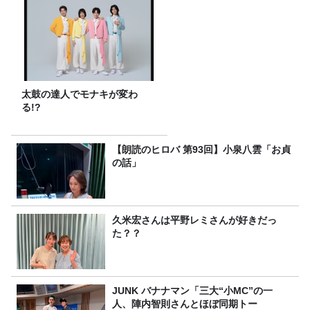
太鼓の達人でモナキが変わ
る!?
【朗読のヒロバ 第93回】小泉八雲「お貞
の話」
久米宏さんは平野レミさんが好きだっ
た？？
JUNK バナナマン「三大“小MC”の一
人、陣内智則さんとほぼ同期トー