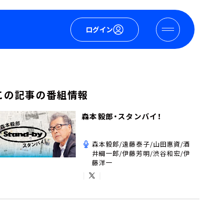
ログイン
この記事の番組情報
森本毅郎・スタンバイ！
森本毅郎/遠藤泰子/山田惠資/酒
井綱一郎/伊藤芳明/渋谷和宏/伊
藤洋一