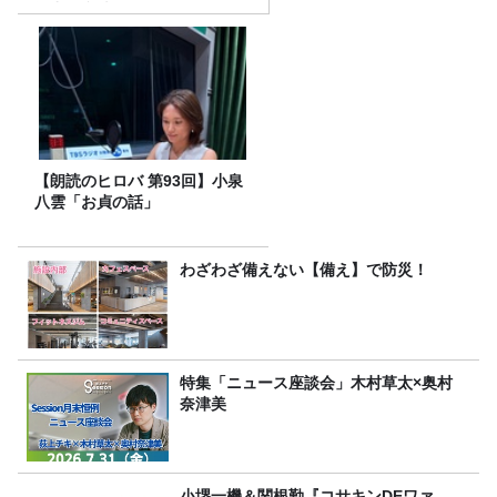
選出の意味
【朗読のヒロバ 第93回】小泉
八雲「お貞の話」
わざわざ備えない【備え】で防災！
特集「ニュース座談会」木村草太×奥村
奈津美
小堺一機＆関根勤『コサキンDEワァ