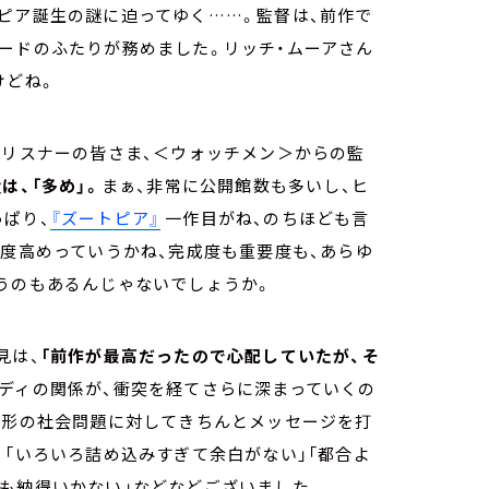
ピア誕生の謎に迫ってゆく……。監督は、前作で
ードのふたりが務めました。リッチ・ムーアさん
けどね。
うリスナーの皆さま、＜ウォッチメン＞からの監
は、「多め」。
まぁ、非常に公開館数も多いし、ヒ
ぱり、
『ズートピア』
一作目がね、のちほども言
要度高めっていうかね、完成度も重要度も、あらゆ
うのもあるんじゃないでしょうか。
見は、
「前作が最高だったので心配していたが、そ
ュディの関係が、衝突を経てさらに深まっていくの
行形の社会問題に対してきちんとメッセージを打
、「いろいろ詰め込みすぎて余白がない」「都合よ
も納得いかない」などなどございました。