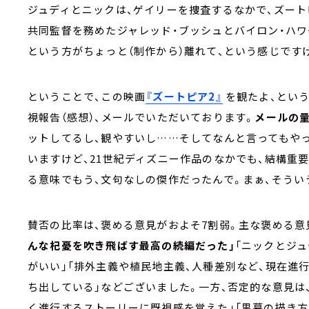
ジュディとニックは、ゲイリーを捜査するなかで、ズート
共同監督を務めたジャレッド・ブッシュとバイロン・ハワ
という方がちょっと（制作から）離れて、という感じです
ということで、この映画
『ズートピア2』
を観たよ、とい
視報告（感想）、メールでいただいております。
メールの量
ットしてるし、観やすいし……そしてなんと言ってもやっ
いますけど、21世紀ディズニー作品のなかでも、結構重
る意味でもう、文句なしの傑作だったんで。まぁ、そうい
賛否の比率は、褒める意見がおよそ7割弱。主な褒める意
んな杞憂を吹き飛ばす最高の続編だった」
「ニックとジ
がいい」「排外主義や植民地主義、人種差別など、現在進
ち出している」などございました。一方、否定的な意見は
く進行するストーリーに既視感を覚えた」「黒幕の描き方