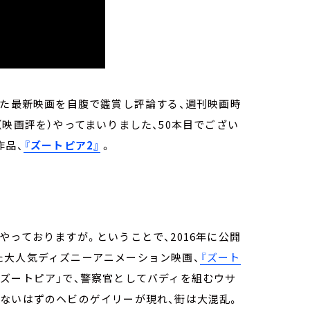
った最新映画を自腹で鑑賞し評論する、週刊映画時
映画評を）やってまいりました、50本目でござい
作品、
『ズートピア2』
。
やっておりますが。ということで、2016年に公開
た大人気ディズニーアニメーション映画、
『ズート
ズートピア」で、警察官としてバディを組むウサ
いないはずのヘビのゲイリーが現れ、街は大混乱。