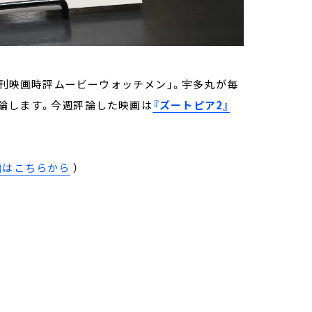
週刊映画時評ムービーウォッチメン」。宇多丸が毎
論します。今週評論した映画は
『ズートピア2』
編はこちらから
）