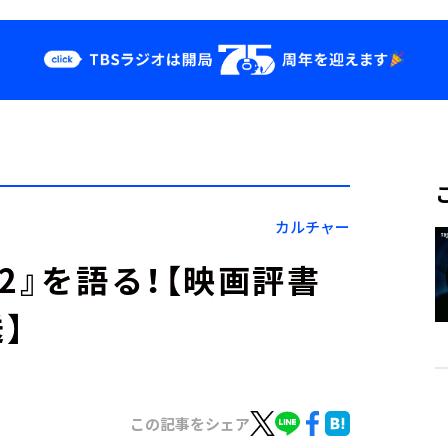
クス
イベント・グッ
ズ
st
YouTube
せ
会社情報
カルチャー
2』を語る！【映画評書
送】
この記事をシェア