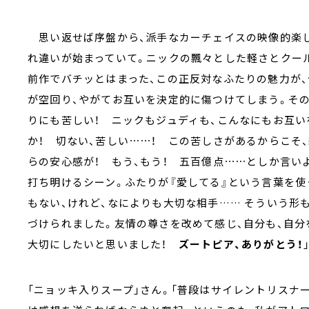
思い返せば序盤から、派手なカーチェイスの映像的楽し
れ違いが始まっていて。ニックの飄々とした軽さとクー
前作でバチッとはまった、この正反対なふたりの魅力が
が空回り、やがてお互いを決定的に傷つけてしまう。そ
りにも苦しい！ ニックもジュディも、こんなにもお互い
か！ 切ない、苦しい⋯⋯！ この苦しさがあるからこそ
らの安心感が！ もう、もう！ 五百億点⋯⋯としか言い
打ち明けるシーン。ふたりが『愛してる』という言葉を使
もない、けれど、なによりも大切な相手…… そういう形
づけられました。友情の尊さを改めて感じ、自分も、自
大切にしたいと思いました！
ズートピア、ありがとう！
「ニョッキ入りスープ」さん。「普段はサイレントリスナ