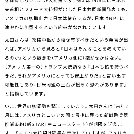
を保有しないことが大前提です。例えば1975年に三木武
夫首相とフォード大統領が出した日米共同新聞発表でも、
アメリカの核抑止力に日本は依存するが、日本はNPTに
速やかに加盟するという約束がなされています」
太田さんは「政権中枢から核保有すべきだという発言が出
れば、アメリカから見ると『日本はそんなことを考えてい
るのか』という疑念を（アメリカ側に）抱かせかねない。
（アメリカ第一の）トランプ大統領なら『日本も核を持つべ
きだ、それがアメリカにとっても安上がりだ』と言い出す
可能性もあり、日米同盟の土台が揺らぐ恐れがあります」
と指摘しています。
いま、世界の核情勢も緊迫しています。太田さんは「来年2
月には、アメリカとロシアの間で最後に残った新戦略兵器
削減条約（新START＝ニュースタート）が期限を迎えま
す。プーチン大統領は延長を示唆していますが、アメリカ