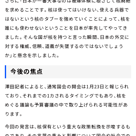
さらに「日本が一番大事なのは被爆体験に根ざして核廃絶
を求めることです。核は使ってはいけない、使える兵器で
はないという核のタブーを強めていくことによって、核を
誰にも使わせないということを日本が率先してやってき
ました。そんな国が核を持つと言った瞬間、日本の外交に
対する権威、信頼、道義が失墜するのではないでしょう
か」と懸念を示しました。
今後の焦点
澤田記者によると、通常国会の開会は1月23日と報じられ
ており、それまでの1カされるタイミングでもあり、核を
めぐる議論も予算審議の中で取り上げられる可能性があ
ります。
今回の発言は、核保有という重大な政策転換を示唆するも
のであり、その言葉の重みと影響について国会や社会での