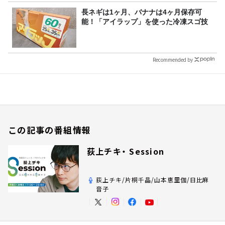
長ネギは1ヶ月、バナナは4ヶ月保存可
能！「アイラップ」を使った冷凍スゴ技
Recommended by
この記事の番組情報
荻上チキ・ Session
荻上チキ/片桐千晶/山本恵里伽/日比麻
音子