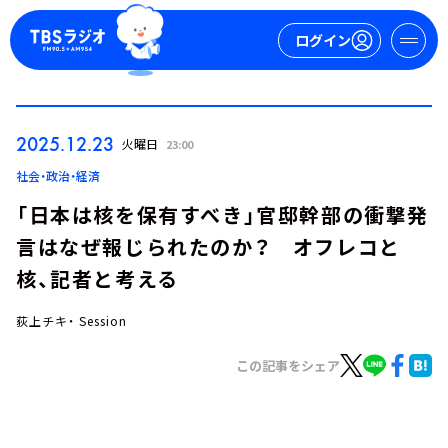
ログイン
マイページ
2025.12.23
火曜日
23:00
新規会員登録
ログイン
社会・政治・経済
「日本は核を保有すべき」官邸幹部の衝撃発
言はなぜ報じられたのか？ オフレコと
核、記者と考える
荻上チキ・ Session
今日の番組表
この記事をシェア
週間番組表
トピックス
TBS Podcast