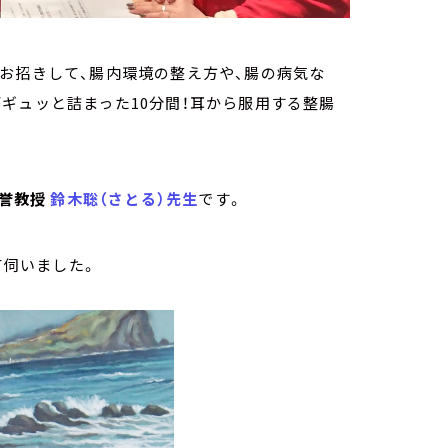
お招きして、腸内環境の整え方や、腸の病気な
ギュッと詰まった10分間！耳から服用する整腸
名誉教授
鈴木聡（さとる）先生
です。
て伺いました。