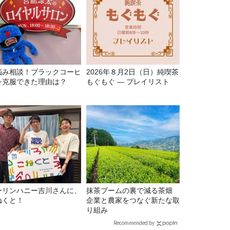
悩み相談！ブラックコーヒ
2026年８月2日（日）純喫茶
を克服できた理由は？
もぐもぐ ― プレイリスト
ーリンハニー吉川さんに、
抹茶ブームの裏で減る茶畑
ねくと！
企業と農家をつなぐ新たな取
り組み
Recommended by