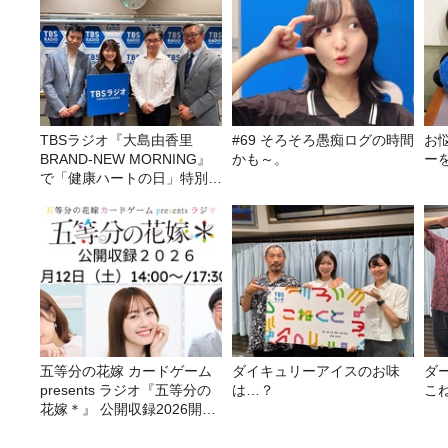
TBSラジオ『大島由香里
#69 そろそろ愚痴ログの時間
お
BRAND-NEW MORNING』
かも～。
ー
で「健康ハートの日」特別企
画を8/10（月）に放送
五等分の花嫁 カードゲーム
ダイキュリーアイスのお味
ダ
presents ラジオ『五等分の
は…？
こ
花嫁＊』 公開収録2026開催
決定！