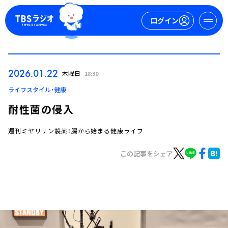
ログイン
マイページ
2026.01.22
木曜日
18:30
新規会員登録
ログイン
ライフスタイル・健康
耐性菌の侵入
週刊ミヤリサン製薬！腸から始まる健康ライフ
この記事をシェア
今日の番組表
週間番組表
トピックス
TBS Podcast