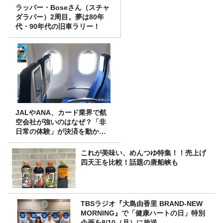
ラッパー・Boseさん（スチャ
ダラパー）2周目。夢は80年
代・90年代の旧車ラリー！
JALやANA、カード業界で航
空会社が強いのはなぜ？「非
日常の体験」が決済を動かす
理由
これが美味い、めんつゆ特集！！売上げ
四天王を比較！話題の唐船峡も
TBSラジオ『大島由香里 BRAND-NEW
MORNING』で「健康ハートの日」特別
企画を8/10（月）に放送