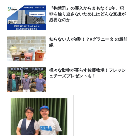
り
『拘禁刑』の導入からまもなく1年。犯
罪を繰り返さないためにはどんな支援が
必要なのか
知らない人が8割！？#グラニータ の最前
線
様々な動物が暮らす佐藤牧場！フレッシ
ュチーズプレゼントも！