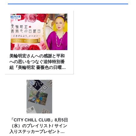
美輪明宏さんへの感謝と平和
への思いをつなぐ追悼特別番
組『美輪明宏 薔薇色の日曜日
～ごきげんよう、ルンルン
～』8/9（日）16時放送
「CITY CHILL CLUB」8月5日
（水）のプレイリスト/ サイン
入りステッカープレゼント有