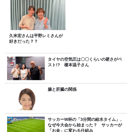
久米宏さんは平野レミさんが
好きだった？？
タイヤの空気圧は〇〇くらいの硬さがベ
スト!? 榎本温子さん
腸と肝臓の関係
サッカーW杯の「3分間の給水タイム」、
なぜ今大会から始まった？ サッカーが
「お金」に変わる仕組み