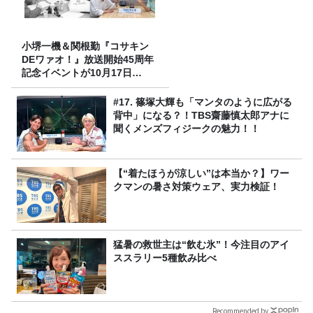
小堺一機＆関根勤『コサキン
DEワァオ！』放送開始45周年
記念イベントが10月17日
（土）に開催決定！本日より
FC先行受付スタート！
#17. 篠塚大輝も「マンタのように広がる
背中」になる？！TBS齋藤慎太郎アナに
聞くメンズフィジークの魅力！！
【“着たほうが涼しい”は本当か？】ワー
クマンの暑さ対策ウェア、実力検証！
猛暑の救世主は“飲む氷”！今注目のアイ
ススラリー5種飲み比べ
Recommended by