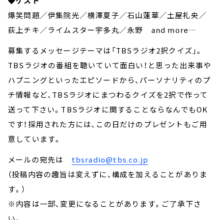
◆ゲスト
爆笑問題／伊集院光／横澤夏子／石山蓮華／土屋礼央／
荻上チキ／ライムスター宇多丸／永野 and more…
募集するメッセージテーマは「TBSラジオ2択クイズ」。
TBSラジオの番組を聴いていて面白い！と思った出来事や
ハプニングといったエピソードから、パーソナリティのプ
チ情報など、TBSラジオにまつわるクイズを2択で作って
送って下さい。TBSラジオに関することならなんでもOK
です！採用された方には、この日だけのプレゼントもご用
意しています。
メールの宛先は
tbsradio@tbs.co.jp
（投稿内容の趣旨は変えずに、構成を加えることがありま
す。）
※内容は一部、変更になることがあります。ご了承下さ
い。