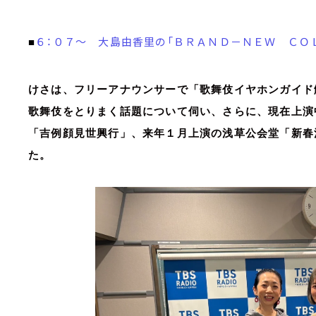
６：０７～ 大島由香里の「ＢＲＡＮＤ－ＮＥＷ ＣＯ
■
けさは、フリーアナウンサーで「歌舞伎イヤホンガイド
歌舞伎をとりまく話題について伺い、さらに、現在上演
「吉例顔見世興行」、来年１月上演の浅草公会堂「新春
た。