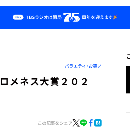
クス
イベント・グッ
ズ
st
YouTube
せ
会社情報
バラエティ・お笑い
ヒロメネス大賞２０２
この記事をシェア