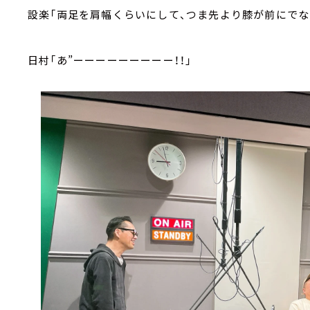
設楽「両足を肩幅くらいにして、つま先より膝が前にでな
日村「あ”ーーーーーーーーー！！」