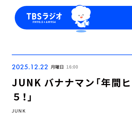
今日の番組表
トピッ
週間番組表
TBS
Podca
お知ら
2025.12.22
月曜日
16:00
JUNK バナナマン「年間
５！」
JUNK