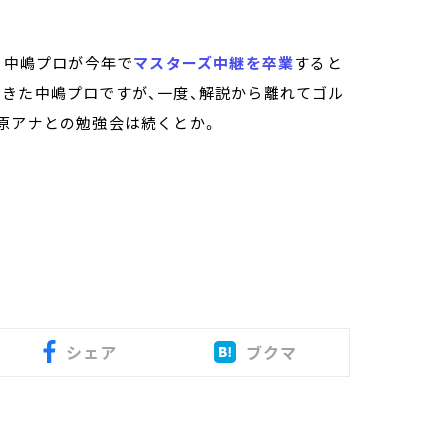
、中嶋プロが今年で
マスターズ中継を卒業
すると
きた中嶋プロですが、一度、解説から離れてゴル
原アナとの勉強会は続くとか。
シェア
ブクマ