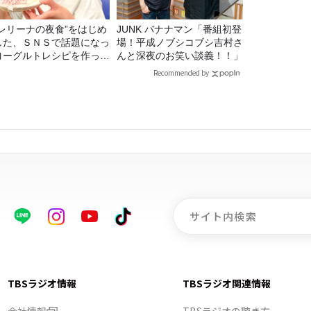
バレリーナの夜食”をはじめ
JUNK バナナマン「番組初登
した、ＳＮＳで話題になっ
場！平成ノブシコブシ吉村さ
ヨーグルトレシピを作って
んと深夜のお笑い談義！！」
た！
Recommended by
TBSラジオ情報
TBSラジオ関連情報
会社情報
TBSラジオの聴き方