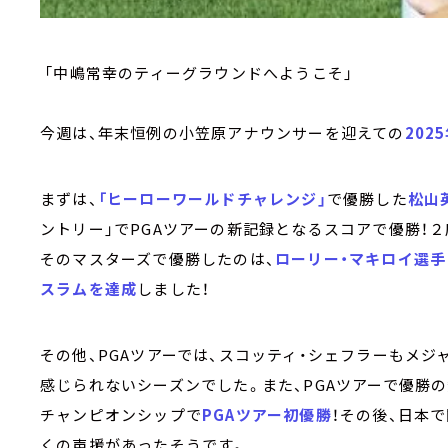
「中嶋常幸のティーグラウンドへようこそ」
今週は、年末恒例の小笠原アナウンサーを迎えての
202
まずは、
「ヒーローワールドチャレンジ」
で優勝した
松山
ントリー」でPGAツアーの新記録となるスコアで優勝！
そのマスターズで優勝したのは、
ローリー・マキロイ選手
スラムを達成
しました！
その他、PGAツアーでは、スコッティ・シェフラーもメ
感じられないシーズンでした。また、PGAツアーで優勝の
チャンピオンシップで
PGAツアー初優勝
！その後、日本
くの声援があったそうです。