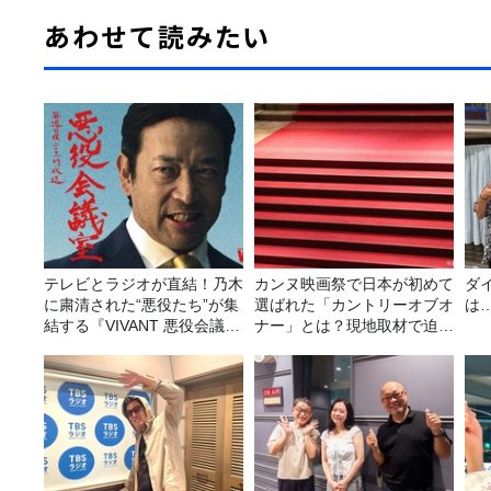
あわせて読みたい
テレビとラジオが直結！乃木
カンヌ映画祭で日本が初めて
ダ
に粛清された“悪役たち”が集
選ばれた「カントリーオブオ
は
結する『VIVANT 悪役会議
ナー」とは？現地取材で迫る
室』7/26(日)23時スタート！
選出の意味