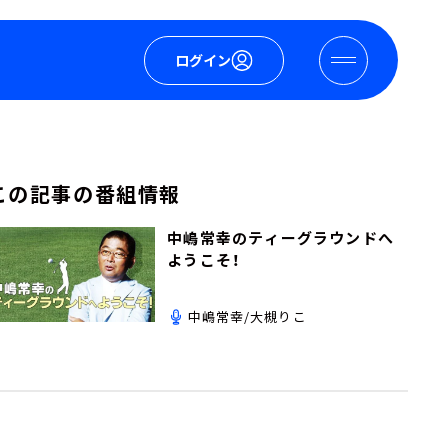
ログイン
この記事の番組情報
中嶋常幸のティーグラウンドへ
ようこそ！
中嶋常幸/大槻りこ