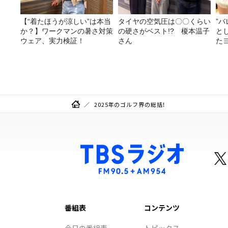
【“着たほうが涼しい”は本当
タイヤの空気圧は〇〇くらい
”
か？】ワークマンの暑さ対策
の硬さがベスト!? 榎本温子
と
ウェア、実力検証！
さん
た
み
2025年のゴルフ界の総括！
番組表
コンテンツ
今日の番組表
トピックス