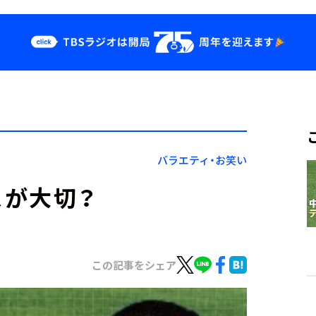
クス
イベント・グッ
ズ
st
YouTube
せ
会社情報
バラエティ・お笑い
スが大切？
この記事をシェア