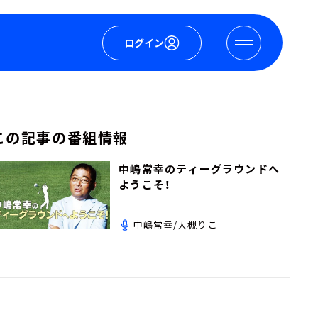
ログイン
この記事の番組情報
中嶋常幸のティーグラウンドへ
ようこそ！
中嶋常幸/大槻りこ