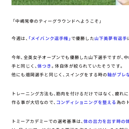
「中嶋常幸のティーグラウンドへようこそ」
今週は、
「メイバンク選手権」
で優勝した
山下美夢有選手
今年、全英女子オープンでも優勝した山下選手ですが、中
手と同じく、
体つき
。体自体が絞られていたそうです。
他にも畑岡選手と同じく、スイングをする時の
軸がブレ
トレーニング方法も、筋肉を付けるだけではなく、疲れ
作る事が大切なので、
コンディショニングを整える
為の
トミーアカデミーでの選考基準は、
体の出力を出す時の