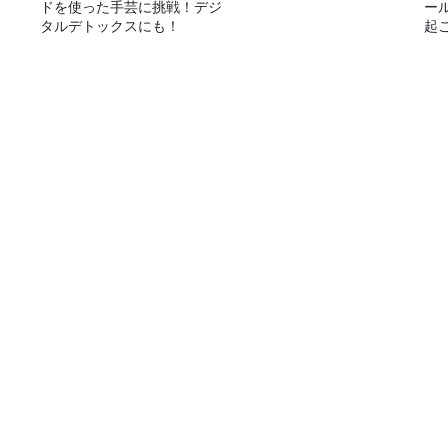
ドを使った手芸に挑戦！デジ
ー
タルデトックスにも！
起こ
ハガキもゴルフもアドレスが大切？
番組表
コンテンツ
今日の番組表
トピックス
週間番組表
TBS Podcast
イベント・グッズ