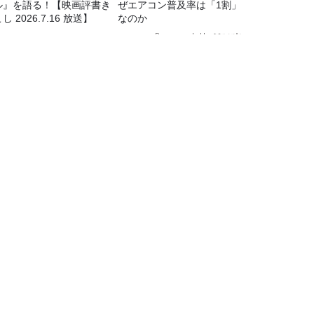
ル』を語る！【映画評書き
ぜエアコン普及率は「1割」
し 2026.7.16 放送】
なのか
Recommended by
TBSラジオ情報
TBSラジオ関連情報
会社情報
TBSラジオの聴き方
プロモーションガイド
ワイドFM
TBSハウジング
音楽情報