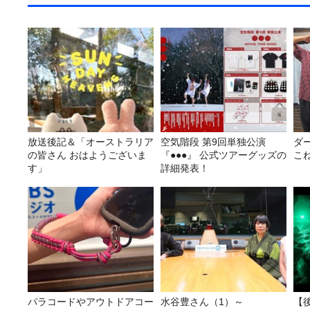
放送後記＆「オーストラリア
空気階段 第9回単独公演
ダ
の皆さん おはようございま
『●●●』 公式ツアーグッズの
こ
す」
詳細発表！
パラコードやアウトドアコー
水谷豊さん（1）～
【