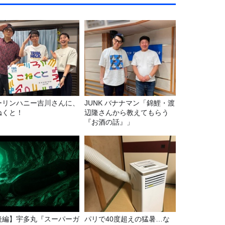
ーリンハニー吉川さんに、
JUNK バナナマン「錦鯉・渡
ねくと！
辺隆さんから教えてもらう
『お酒の話』」
後編】宇多丸『スーパーガ
パリで40度超えの猛暑…な