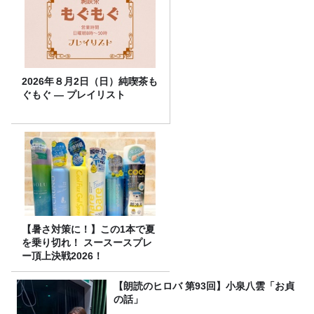
2026年８月2日（日）純喫茶も
ぐもぐ ― プレイリスト
【暑さ対策に！】この1本で夏
を乗り切れ！ スースースプレ
ー頂上決戦2026！
【朗読のヒロバ 第93回】小泉八雲「お貞
の話」