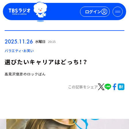
ログイン
マイページ
2025.11.26
水曜日
20:15
新規会員登録
ログイン
バラエティ・お笑い
選びたいキャリアはどっち！？
高見沢俊彦のロックばん
この記事をシェア
今日の番組表
週間番組表
トピックス
TBS Podcast