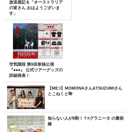
放送後記＆「オーストラリア
の皆さん おはようございま
す」
空気階段 第9回単独公演
『●●●』 公式ツアーグッズの
詳細発表！
【ME:I】MOMONAさん&TSUZUMIさん
とこねくと🌺
知らない人が8割！？#グラニータ の最前
線