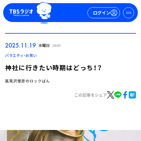
ログイン
マイページ
2025.11.19
水曜日
20:07
新規会員登録
ログイン
バラエティ・お笑い
神社に行きたい時期はどっち！？
高見沢俊彦のロックばん
この記事をシェア
今日の番組表
週間番組表
トピックス
TBS Podcast