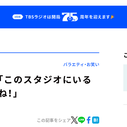
クス
イベント・グッ
ズ
st
YouTube
せ
会社情報
バラエティ・お笑い
「このスタジオにいる
ね！」
この記事をシェア