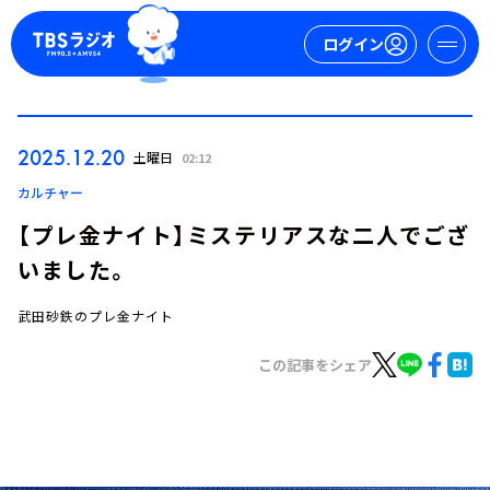
ログイン
マイページ
2025.12.20
土曜日
02:12
新規会員登録
ログイン
カルチャー
【プレ金ナイト】ミステリアスな二人でござ
いました。
武田砂鉄のプレ金ナイト
この記事をシェア
今日の番組表
週間番組表
トピックス
TBS Podcast