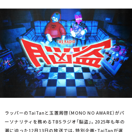
お知らせ
イベント・グッズ
YouTube
会社情報
ラッパーのTaiTanと玉置周啓（MONO NO AWARE）がパ
ーソナリティを務めるTBSラジオ「脳盗」。2025年も年の
瀬に迫った12月13日の放送では、特別企画・TaiTanが選