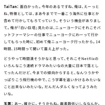
TaiTan：
面白かった。今年のあるですね、俺は、えーっと
ね、特徴としては、まあ今までで一番こう海外に仕事とか
含めて行かしてもろてっていう。そういう機会がありまし
て。俺が『白い巨塔』見たのは、ニューヨークにそれこそバ
ットファーマシーの仕事でニューヨークにわーって行か
してもらった時に、初めて俺ニューヨーク行ったから。14
時間、15時間って聞いて震え上がった。
どうやって時間潰そうかなと思って、それこそNetflixの
いろんなこう連続ドラマみたいなの大量に日本で落とし
てったんだけど、今までの傾向からすると、なんつうかや
っぱりこう飛行機の中で、こう字幕を追いかけるみたいな
こと出来ないみたいな。だんだんダルくなってようみた
いな。
玉置：
あー、確かに。そうかもね。画素数低いしななんか。