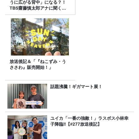
うに広がる背中」になる？！
TBS齋藤慎太郎アナに聞くメ
ンズフィジークの魅力！！
放送後記＆「『ねこずみ・う
ささわ』販売開始！」
話題沸騰！ギガマート展！
ユイカ「一番の強敵！」ラスボス小林幸
子降臨‼【#277放送後記】