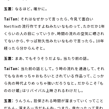
玉置：
なるほど。確かに。
TaiTan：
それはなぜかって言ったら、今見て面白い
Netflixの流行作ですよねみたいなものって、たかだか1年
くらいの人の目にっていうか、時間の流れの空気に晒され
てないから、やっぱ耐久性みたいなもので言ったら。10年
経ったら分からんぞと。
玉置：
まあ、でもそうそうだよな。当たり前の話。
TaiTan：
当た前の話として。う時の流れを通過して、それ
でもなおめっちゃおもろいとされている作品って、こっか
ら先の時代よりめっちゃ強いだろうなと。だからこそ『も
ののけ姫』はリバイバル上映されるわけだし。
玉置：
うんうん。担保される時間が溜まっていくってこと
だもん。溜まる一方だもんね。つまり。良かったって言わ