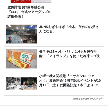
空気階段 第9回単独公演
『●●●』 公式ツアーグッズの
詳細発表！
JUNKおぎやはぎ「小木、矢作のお父さ
んになる」
長ネギは1ヶ月、バナナは4ヶ月保存可
能！「アイラップ」を使った冷凍スゴ技
小堺一機＆関根勤『コサキンDEワァ
オ！』放送開始45周年記念イベントが10
月17日（土）に開催決定！本日よりFC先
行受付スタート！
Recommended by