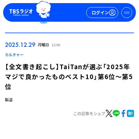
ログイン
マイページ
2025.12.29
月曜日
12:00
新規会員登録
ログイン
カルチャー
【全文書き起こし】TaiTanが選ぶ「2025年
マジで良かったものベスト10」第6位～第5
位
脳盗
今日の番組表
この記事をシェア
週間番組表
トピックス
TBS Podcast