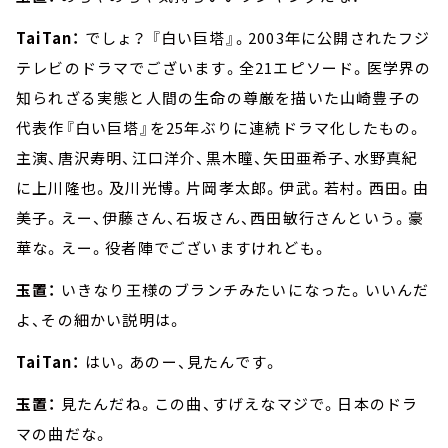
TaiTan：
でしょ？ 『白い巨塔』。2003年に公開されたフジ
テレビのドラマでございます。全21エピソード。医学界の
知られざる実態と人間の生命の尊厳を描いた山崎豊子の
代表作『白い巨塔』を25年ぶりに連続ドラマ化したもの。
主演、唐沢寿明、江口洋介、黒木瞳、矢田亜希子、水野真紀
に上川隆也。及川光博。片岡孝太郎。伊武。若村。西田。由
美子。えー、伊藤さん、石坂さん、西田敏行さんという。豪
華な。えー。役者陣でございますけれども。
玉置：
いきなり王様のブランチみたいになった。いいんだ
よ、その細かい説明は。
TaiTan：
はい。あのー、見たんです。
玉置：
見たんだね。この曲、すげえなマジで。日本のドラ
マの曲だな。