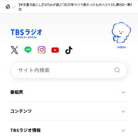
【全文書き起こし】TaiTanが選ぶ「2025年マジで良かったものベスト10」第6位～第5
位
番組表
コンテンツ
TBSラジオ情報