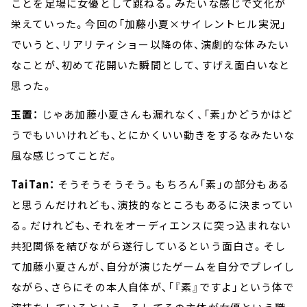
ことを足場に女優として跳ねる。みたいな感じで文化が
栄えていった。今回の「加藤小夏×サイレントヒル実況」
でいうと、リアリティショー以降の体、演劇的な体みたい
なことが、初めて花開いた瞬間として、すげえ面白いなと
思った。
玉置：
じゃあ加藤小夏さんも漏れなく、「素」かどうかはど
うでもいいけれども、とにかくいい動きをするなみたいな
風な感じってことだ。
TaiTan：
そうそうそうそう。もちろん「素」の部分もある
と思うんだけれども、演技的なところもあるに決まってい
る。だけれども、それをオーディエンスに突っ込まれない
共犯関係を結びながら遂行しているという面白さ。そし
て加藤小夏さんが、自分が演じたゲームを自分でプレイし
ながら、さらにその本人自体が、「『素』ですよ」という体で