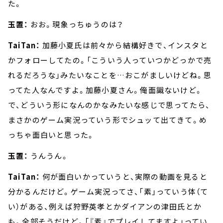
た。
玉置：
おお。現象っちゅうのは？
TaiTan：
加藤小夏氏は前々から結構好きで、インスタと
かフォローしてたの。「こういう人っていつかどっかで売
れるだろうな」みたいなことを…おこがましいけどね。思
ってた人なんですよ。加藤小夏さん。俺面識ないけど。
で、どういう形になんのかなみたいな感じで思ってたら、
まさかのゲーム実況っていう形でシュッて出てきて。め
っちゃ面白いと思った。
玉置：
うんうん。
TaiTan：
何が面白いかっていうと、実際の動画を見ると
分かるんだけど。ゲーム実況ってさ、「素」っていう体（て
い）がある、例えば狩野英孝とかダイアンの津田氏とか
も。全部そうだけど。「『素』でプレイしてますよ」ってい