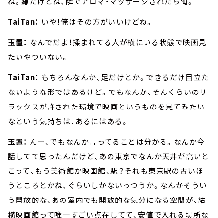
ね。嫌だけどね、隣でアロマ・マッサージされたら俺。
TaiTan：
いや！俺はその方がいいけどね。
玉置：
なんでだよ！揉まれてる人が横にいる状態で映画見
たいやついない。
TaiTan：
もちろんなんか、足だけとか。できるだけ目立た
ないような形ではあるけど。でもなんか、そんくらいのリ
ラックスが許された環境で映画というものを見てみたい
なという気持ちは、あるにはある。
玉置：
んー、でもなんか言ってることは分かる。なんか今
話してて思ったんだけど、あの東京でなんか天井が高いと
こって、もう美術館か映画館、駅？それも東京駅の古いほ
うところとかね、ぐらいしかないっつうか。なんかそうい
う開放的な、あの室内でも開放的な気分になる空間が、結
構映画館って唯一すごい点在してて、安値で入れる場所な