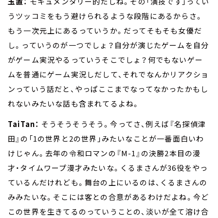
玉置：
モキュメンタリー的だしね。その「演技です」ってい
うツッコミをもう避けられるような段階にあるからさ。
もう一次元上にあるっていうか。だってそもそも女優だ
し。っていうのが一つでしょ？自分が演じたゲームを自分
がゲーム実況やるっていうそこでしょ？何でもないゲー
ムを普通にゲーム実況しだして、それでなんかリアクショ
ンっていう話だと、やっぱここまでなってなかったかもし
れないみたいな話も含まれてるよね。
TaiTan：
そうそうそうそう。今ってさ、例えば『名探偵津
田』の「1の世界と2の世界」みたいなことが一番面白いわ
けじゃん。去年の令和ロマンの『M-1』の決勝2本目の漫
才・タイムワープ漫才みたいな。くるまさんが36役をやっ
ているんだけれども。舞台の上にいるのは、くるまさんの
みみたいな。そこには客との合意があるわけだよね。今ど
この世界を生きてるのっていうことの、淡いが全て溶け合