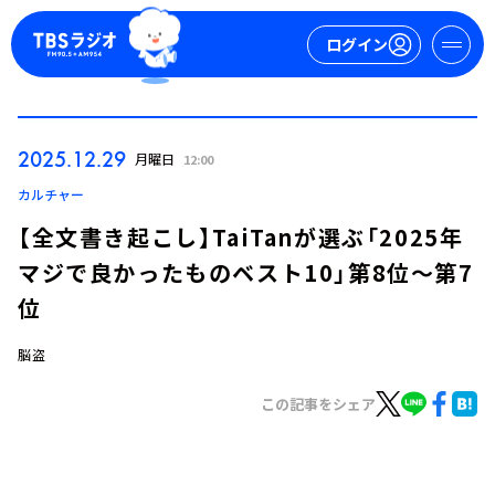
ログイン
マイページ
2025.12.29
月曜日
12:00
新規会員登録
ログイン
カルチャー
【全文書き起こし】TaiTanが選ぶ「2025年
マジで良かったものベスト10」第8位～第7
位
脳盗
今日の番組表
この記事をシェア
週間番組表
トピックス
TBS Podcast