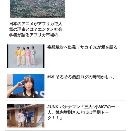
日本のアニメがアフリカで人
気の理由とは？エンタメ社会
学者が語るアフリカ市場のリ
アル
妄想散歩へ出発！サカイJr.が愛を語る
#69 そろそろ愚痴ログの時間かも～。
JUNK バナナマン「三大“小MC”の一
人、陣内智則さんとほぼ同期トー
ク！！」