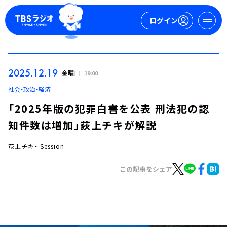
ログイン
マイページ
2025.12.19
金曜日
19:00
新規会員登録
ログイン
社会・政治・経済
「2025年版の犯罪白書を公表 刑法犯の認
知件数は増加」荻上チキが解説
荻上チキ・ Session
この記事をシェア
今日の番組表
週間番組表
トピックス
TBS Podcast