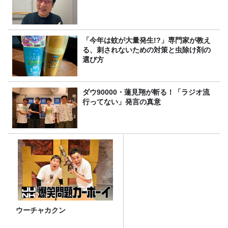
「今年は蚊が大量発生!?」専門家が教え
る、刺されないための対策と虫除け剤の
選び方
ダウ90000・蓮見翔が斬る！「ラジオ流
行ってない」発言の真意
ウーチャカクン