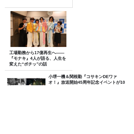
工場勤務から17億再生へ——
『モナキ』4人が語る、人生を
変えた“ポチッ”の話
小堺一機＆関根勤『コサキンDEワァ
オ！』放送開始45周年記念イベントが10
月17日（土）に開催決定！本日よりFC先
行受付スタート！
25年以上 入浴の研究をしてわかった、夏
を乗り切るための入浴方法