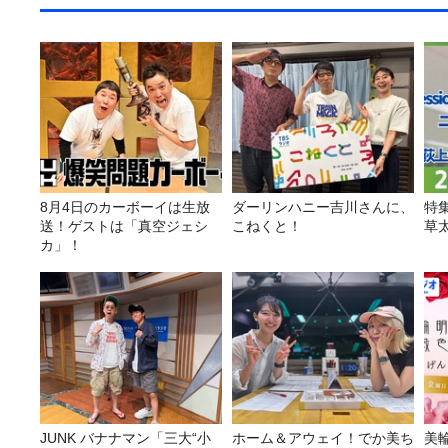
8月4日のカーボーイは生放
ダーリンハニー吉川さんに、
特
送！ゲストは「真空ジェシ
こねくと！
草
カ」！
JUNK バナナマン「三大“小
ホーム＆アウェイ！でか美ち
美