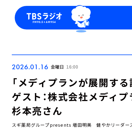
今日の番組表
トピッ
週間番組表
TBS
Podca
お知ら
2026.01.16
金曜日
16:00
「メディプランが展開する
ゲスト：株式会社メディプ
杉本亮さん
スギ薬局グループpresents 増田明美 健やかリーダー