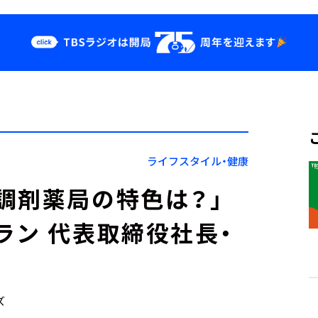
クス
イベント・グッ
ズ
st
YouTube
せ
会社情報
ライフスタイル・健康
調剤薬局の特色は？」
ラン 代表取締役社⻑・
ズ