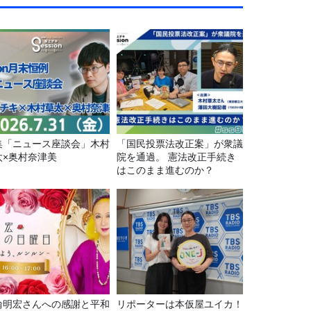
集「ニュース座談会」木村
「国民投票法改正案」が衆議
太×奥村奈津美
院を通過。 憲法改正手続き
はこのまま進むのか？
輪明宏さんへの感謝と平和
リポーターは本仮屋ユイカ！