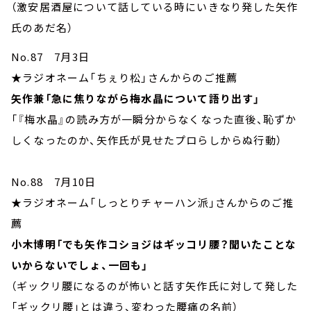
（激安居酒屋について話している時にいきなり発した矢作
氏のあだ名）
No.87 7月3日
★ラジオネーム「ちぇり松」さんからのご推薦
矢作兼「急に焦りながら梅水晶について語り出す」
「『梅水晶』の読み方が一瞬分からなくなった直後、恥ずか
しくなったのか、矢作氏が見せたプロらしからぬ行動）
No.88 7月10日
★ラジオネーム「しっとりチャーハン派」さんからのご推
薦
小木博明「でも矢作コショジはギッコリ腰？聞いたことな
いからないでしょ、一回も」
（ギックリ腰になるのが怖いと話す矢作氏に対して発した
「ギックリ腰」とは違う、変わった腰痛の名前）