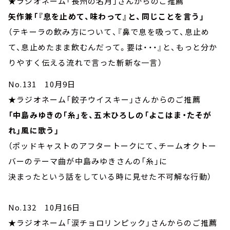
★ラジオネーム「長州の名月」さんからのご推薦
矢作兼「『息を止めて、味わって』と、同じことを言う」
（テキーラの飲み方について、『鼻で息を吸って、息止め
て、息止めたまま飲むんだって。要は・・・』と、もっと分か
りやすく伝える流れで言った斬新な一言）
No.131 10月9日
★ラジオネーム「餃子ウイスキー」さんからのご推薦
「中島みゆきの「糸」を、五木ひろしの「よこはま・たそが
れ」風に歌う」
（ポッドキャストのアフタートークにて、チームオクトー
バーのテーマ曲が中島みゆきさんの「糸｣に
決まったという話をしている時に見せた不可解な行動）
No.132 10月16日
★ラジオネーム「涙チョロリンピック」さんからのご推薦