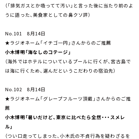
（「排気ガスとか吸ってて汚い」と言った後に当たり前のよ
うに語った、美食家としての鼻クソ評）
No.101 8月14日
★ラジオネーム「イチゴ一円」さんからのご推薦
小木博明「海なしのコテージ」
（海外ではホテルについているプールに行くが、宮古島で
は海に行くため、選んだというこだわりの宿泊先）
No.102 8月14日
★ラジオネーム「グレープフルーツ頂戴」さんからのご推
薦
小木博明「暑いだけど、東京に比べたら全然・・・スメレ
ル」
（つい口走ってしまった、小木氏の不貞行為を疑わざるを