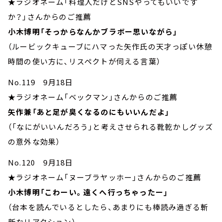
★ラジオネーム「料理人だけどSNSやってもいいです
か？」さんからのご推薦
小木博明「そっからなんかブラボー思いながら」
（ルービックキューブにハマった矢作氏の天才っぽい休憩
時間の使い方に、リスペクトが伺える言葉）
No.119 9月18日
★ラジオネーム「ベックマン」さんからのご推薦
矢作兼「あと足が臭くなるのにもいいんだよ」
（「なにがいいんだろう」と考えさせられる靴乾かしグッズ
の意外な効果）
No.120 9月18日
★ラジオネーム「ヌーブラヤッホー」さんからのご推薦
小木博明「こわーい。遠くへ行っちゃったー」
（台本を読んでいるとしたら、あまりにも棒読み過ぎる斬
新なリアクション）