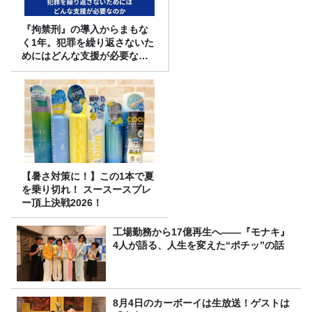
『拘禁刑』の導入からまもな
く1年。犯罪を繰り返さないた
めにはどんな支援が必要なの
か
【暑さ対策に！】この1本で夏
を乗り切れ！ スースースプレ
ー頂上決戦2026！
工場勤務から17億再生へ——『モナキ』
4人が語る、人生を変えた“ポチッ”の話
8月4日のカーボーイは生放送！ゲストは