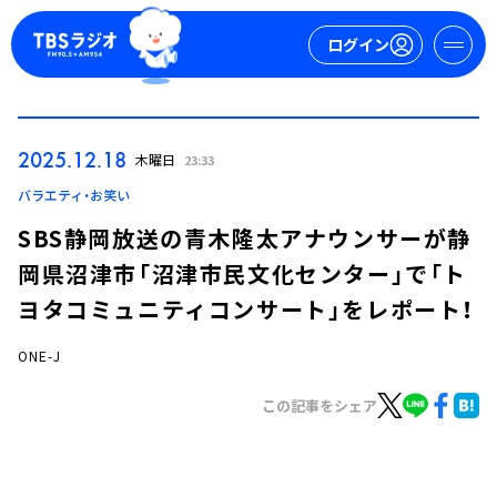
ログイン
マイページ
2025.12.18
木曜日
23:33
新規会員登録
ログイン
バラエティ・お笑い
SBS静岡放送の青木隆太アナウンサーが静
岡県沼津市「沼津市民文化センター」で「ト
ヨタコミュニティコンサート」をレポート！
ONE-J
今日の番組表
この記事をシェア
週間番組表
トピックス
TBS Podcast