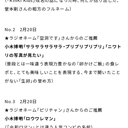
（「KinKi Kids」改名の話になった時、何とか捻り出した、
堂本剛さんの相方のフルネーム）
No.2 2月20日
★ラジオネーム「空洞です」さんからのご推薦
小木博明「サラサラサラサラ・プリプリプリプリ」「ニワト
リの写真が見たい」
（普段とは一味違う表現力豊かなの『卵かけご飯』の食レ
ポと、とても美味しいことを表現する、今まで聞いたこと
がない「生卵」の誉め方）
No.3 2月20日
★ラジオネーム「ピリチャン」さんからのご推薦
小木博明「ロウワレマン」
（「令和ロマン」とは違う人気コンビの名前）