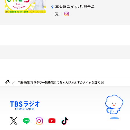
本仮屋ユイカ/片桐千晶
年末恒例！東京タワー階段競走でちゃんぴおんずのタイムを当てろ！