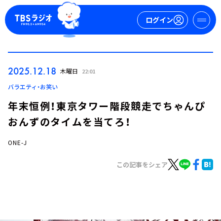
ログイン
マイページ
2025.12.18
木曜日
22:01
新規会員登録
ログイン
バラエティ・お笑い
年末恒例！東京タワー階段競走でちゃんぴ
おんずのタイムを当てろ！
ONE-J
この記事をシェア
今日の番組表
週間番組表
トピックス
TBS Podcast