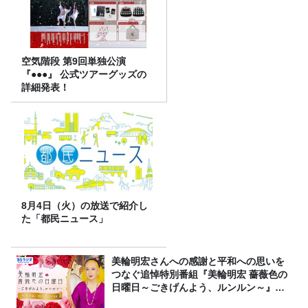
空気階段 第9回単独公演
『●●●』 公式ツアーグッズの
詳細発表！
8月4日（火）の放送で紹介し
た「都民ニュース」
美輪明宏さんへの感謝と平和への思いを
つなぐ追悼特別番組『美輪明宏 薔薇色の
日曜日～ごきげんよう、ルンルン～』
8/9（日）16時放送