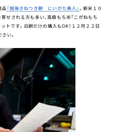
商品
『越後きねつき餅 にいがた美人』
。新米１０
り寄せされる方も多い、高級もち米「こがねもち
セットです。白餅だけの購入もOK！１２月２２日
ださい。