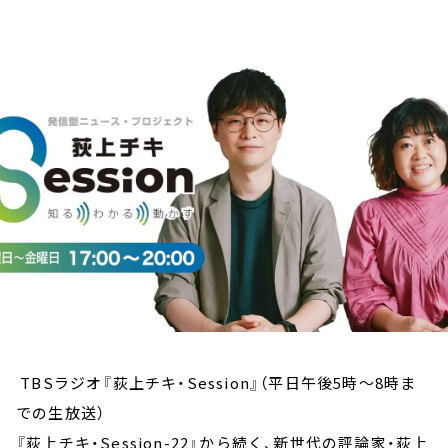
お知らせ
イベント・グッズ
YouTube
会社情報
TBSラジオ『荻上チキ・Session』（平日午後5時～8時ま
での生放送）
『荻上チキ・Session-22』から続く、新世代の評論家・荻上