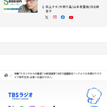
荻上チキ/片桐千晶/山本恵里伽/日比麻
音子
特集「ドネツクからの撤退？大統領選挙？NATO加盟断念？～アメリカ主導のウクラ
イナ和平交渉、合意への道のりは？」