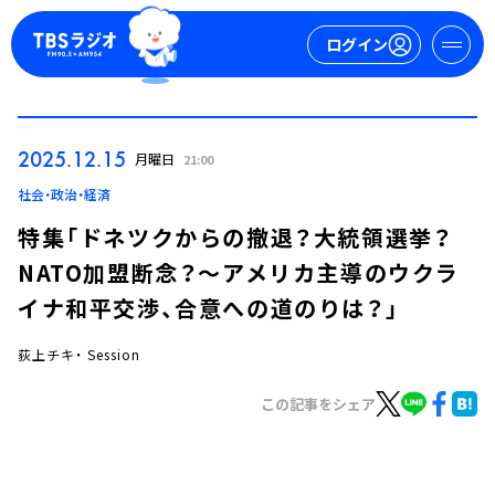
ログイン
マイページ
2025.12.15
月曜日
21:00
新規会員登録
ログイン
社会・政治・経済
特集「ドネツクからの撤退？大統領選挙？
NATO加盟断念？～アメリカ主導のウクラ
イナ和平交渉、合意への道のりは？」
荻上チキ・ Session
今日の番組表
この記事をシェア
週間番組表
トピックス
TBS Podcast