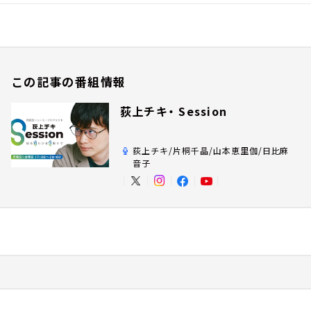
この記事の番組情報
荻上チキ・ Session
荻上チキ/片桐千晶/山本恵里伽/日比麻
音子