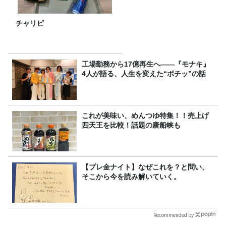
チャリピ
工場勤務から17億再生へ——『モナキ』
4人が語る、人生を変えた“ポチッ”の話
これが美味い、めんつゆ特集！！売上げ
四天王を比較！話題の唐船峡も
【プレ金ナイト】なぜこれを？と問い、
そこから今を読み解いていく。
Recommended by