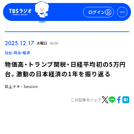
ログイン
マイページ
2025.12.17
水曜日
00:00
新規会員登録
ログイン
社会・政治・経済
物価高・トランプ関税・日経平均初の5万円
台。激動の日本経済の1年を振り返る
荻上チキ・ Session
この記事をシェア
今日の番組表
週間番組表
トピックス
TBS Podcast