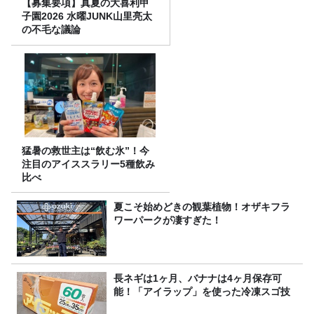
【募集要項】真夏の大喜利甲
子園2026 水曜JUNK山里亮太
の不毛な議論
猛暑の救世主は“飲む氷”！今
注目のアイススラリー5種飲み
比べ
夏こそ始めどきの観葉植物！オザキフラ
ワーパークが凄すぎた！
長ネギは1ヶ月、バナナは4ヶ月保存可
能！「アイラップ」を使った冷凍スゴ技