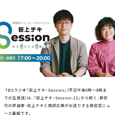
お知らせ
イベント・グッズ
YouTube
会社情報
TBSラジオ『荻上チキ・Session』（平日午後5時～8時ま
での生放送）は、『荻上チキ・Session-22』から続く、新世
代の評論家・荻上チキと南部広美がお送りする発信型ニュ
ース番組です。