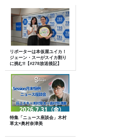
リポーターは本仮屋ユイカ！
ジェーン・スーがスイカ割り
に挑む‼【#278放送後記】
特集「ニュース座談会」木村
草太×奥村奈津美