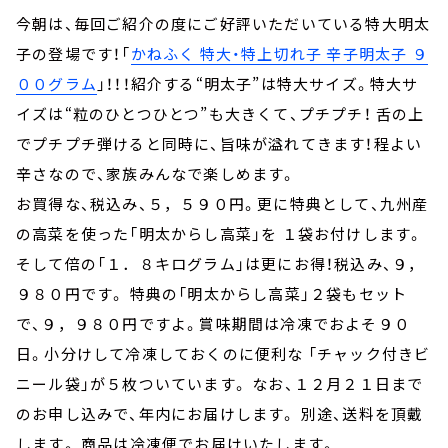
今朝は、毎回ご紹介の度にご好評いただいている特大明太
子の登場です！「
かねふく 特大・特上切れ子 辛子明太子 ９
００グラム
」！！！紹介する“明太子”は特大サイズ。特大サ
イズは“粒のひとつひとつ”も大きくて、プチプチ！ 舌の上
でプチプチ弾けると同時に、旨味が溢れてきます！程よい
辛さなので、家族みんなで楽しめます。
お買得な、税込み、５，５９０円。更に特典として、九州産
の高菜を使った「明太からし高菜」を １袋お付けします。
そして倍の「１．８キログラム」は更にお得！税込み、９，
９８０円です。 特典の「明太からし高菜」２袋もセット
で、９，９８０円ですよ。賞味期間は冷凍でおよそ９０
日。小分けして冷凍しておくのに便利な 「チャック付きビ
ニール袋」が５枚ついています。 なお、１２月２１日まで
のお申し込みで、年内にお届けします。 別途、送料を頂戴
します。 商品は冷凍便でお届けいたします。