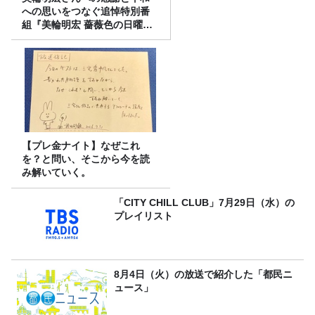
への思いをつなぐ追悼特別番
組『美輪明宏 薔薇色の日曜日
～ごきげんよう、ルンルン
～』8/9（日）16時放送
【プレ金ナイト】なぜこれ
を？と問い、そこから今を読
み解いていく。
「CITY CHILL CLUB」7月29日（水）の
プレイリスト
8月4日（火）の放送で紹介した「都民ニ
ュース」