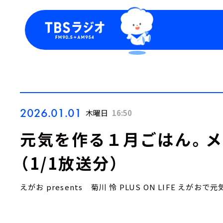
今日の番組表
トピッ
週間番組表
TBS
Podca
お知ら
2026.01.01
木曜日
16:50
元気を作る１月ごはん。メ
（1/1放送分）
えがお presents 菊川 怜 PLUS ON LIFE えがおで元