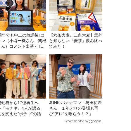
5周年でも中二の放課後‼コ
【六条大麦、二条大麦】意外
キン（小堺一機さん、関根
と知らない『麦茶』飲み比べ
さん）コメント出演＜TBS
てみた！
ジオ番組審議会からのご報
＞
場勤務から17億再生へ
JUNK バナナマン「与田祐希
—『モナキ』4人が語る、
さん、１年ぶりの登場も再
生を変えた“ポチッ”の話
び“アレ”を喰らう！？」
Recommended by