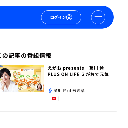
ログイン
この記事の番組情報
えがお presents 菊川 怜
PLUS ON LIFE えがおで元気
菊川 怜/山形純菜