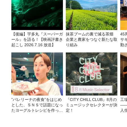
【後編】宇多丸『スーパーガ
抹茶ブームの裏で減る茶畑
4
ール』を語る！【映画評書き
企業と農家をつなぐ新たな取
サ
起こし 2026.7.16 放送】
り組み
勤
ラ
告
”バレリーナの夜食”をはじめ
『CITY CHILL CLUB』8月の
工
とした、ＳＮＳで話題になっ
ミュージックセレクターが決
—
たヨーグルトレシピを作って
定！
人
みた！